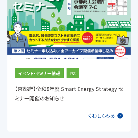
受変電設備
生産設備
EMS
その他
取組
種別
イベント・セミナー情報
R8
設備投資改善
運用改善
【京都府】令和8年度 Smart Energy Strategy セ
ミナー開催のお知らせ
その他の取組
くわしくみる
この条件で絞り込む