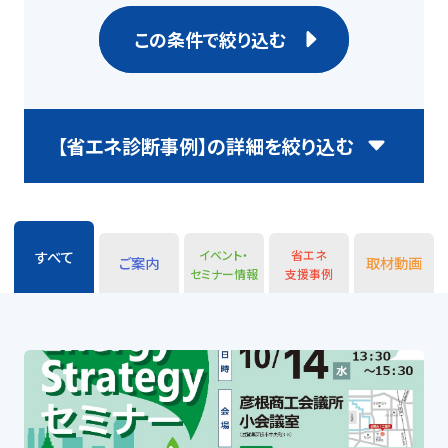
この条件で絞り込む
【省エネ診断事例】の詳細を絞り込む
を押して開閉する
E
n
t
e
r
施設
イベント・
省エネ
すべて
ご案内
取材動画
Enter
Enter
Enter
Enter
Enter
セミナー情報
支援事例
オフィス
店舗
を
を
を
を
を
押
押
押
押
押
し
し
し
し
し
商業施設
工場
て
て
て
て
て
タ
タ
タ
タ
タ
ブ
倉庫・運輸
病院
ブ
ブ
ブ
ブ