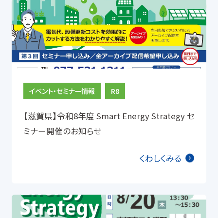
を
を
を
を
を
切
切
切
切
切
介護・福祉
宿泊施設
り
り
り
り
り
替
替
替
替
替
え
公共・教育
その他
え
え
え
え
る
る
る
る
る
イベント・セミナー情報
R8
設備
【滋賀県】令和8年度 Smart Energy Strategy セ
ミナー開催のお知らせ
空調
照明
くわしくみる
コンプレッサ、
エア
冷凍冷蔵庫
配管、エア機器
ボイラー、給湯
工業炉、乾燥炉
設備、蒸気配管