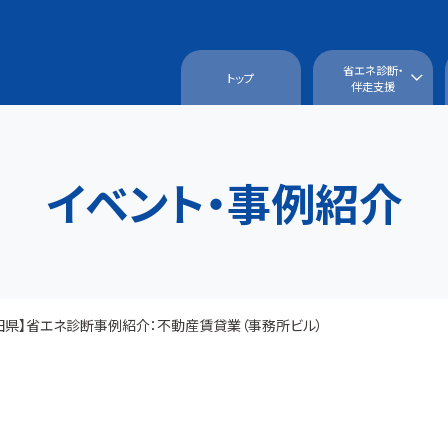
省エネ診断・
トップ
省エネ診断とは？
診断機関とは？
ウォークスルー診断
登録診断機関とは？
IT診断
省エネお助け隊とは？
伴走支援
お申込
伴走支援
イベント・事例紹介
田県】省エネ診断事例紹介：不動産賃貸業（事務所ビル）